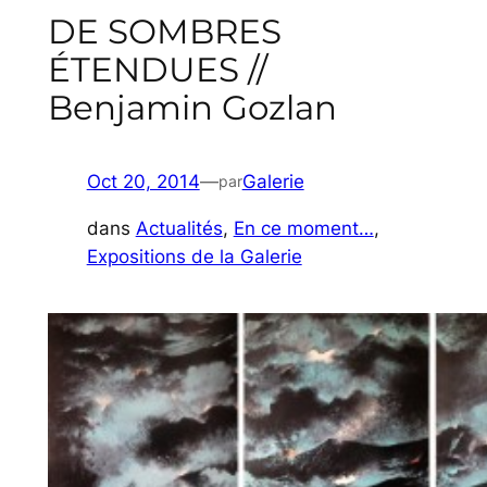
DE SOMBRES
ÉTENDUES //
Benjamin Gozlan
Oct 20, 2014
—
Galerie
par
dans
Actualités
, 
En ce moment…
, 
Expositions de la Galerie