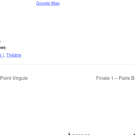
Google Map
s
nt:
 !
,
Théâtre
Point Virgule
Finale 1 – Paris