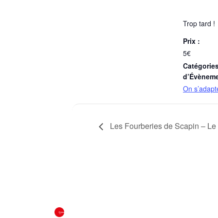
Trop tard !
Prix :
5€
Catégorie
d’Évèneme
On s’adapte
Les Fourberies de Scapin – Le 