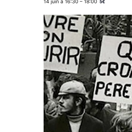
5€
14 juin à 16:30
–
18:00