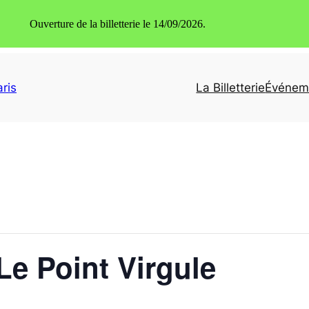
Ouverture de la billetterie le 14/09/2026.
ris
La Billetterie
Événem
e Point Virgule