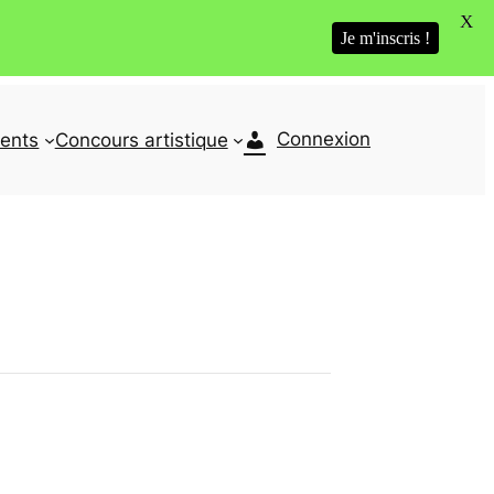
X
Je m'inscris !
Connexion
ents
Concours artistique