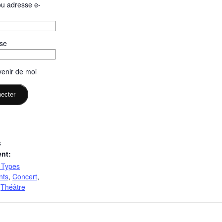
 ou adresse e-
se
enir de moi
s
nt:
– Types
nts
,
Concert
,
,
Théâtre