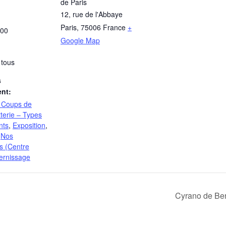
de Paris
12, rue de l'Abbaye
Paris
,
75006
France
+
:00
Google Map
 tous
s
nt:
 – Coups de
etterie – Types
nts
,
Exposition
,
,
Nos
s (Centre
ernissage
Cyrano de Be