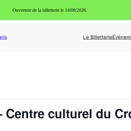
Ouverture de la billetterie le 14/09/2026.
ris
La Billetterie
Événem
– Centre culturel du C