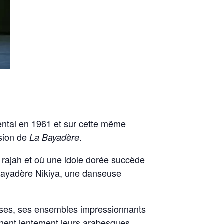
ental en 1961 et sur cette même
rsion de
.
La Bayadère
rajah et où une idole dorée succède
a bayadère Nikiya, une danseuse
uoses, ses ensembles impressionnants
nent lentement leurs arabesques,