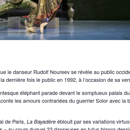
 que le danseur Rudolf Noureev se révèle au public occid
a dernière fois le public en 1992, à l’occasion de sa ve
ntesque éléphant parade devant le somptueux palais du 
raconte les amours contrariées du guerrier Solor avec l
al de Paris,
éblouit par ses variations virt
La Bayadère
s » au cours duquel 32 danseuses en tutus blancs dessi