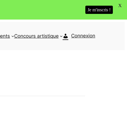
X
Je m'inscris !
Connexion
ents
Concours artistique