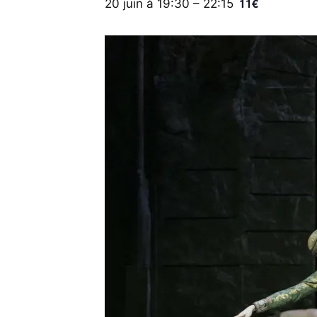
11€
20 juin à 19:30
–
22:15