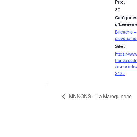
Prix :
3€
Catégorie
d’Évèneme
Billetterie 
d’événeme
Site :
https://ww
francaise.f
/le-malade-
2425
MNNQNS – La Maroquinerie