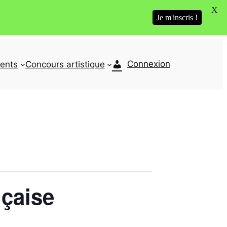
X
Je m'inscris !
Connexion
ents
Concours artistique
nçaise