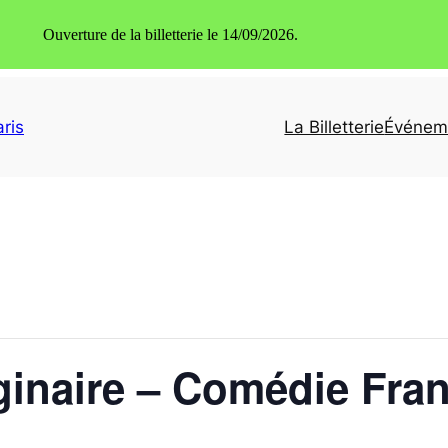
Ouverture de la billetterie le 14/09/2026.
ris
La Billetterie
Événem
inaire – Comédie Fra