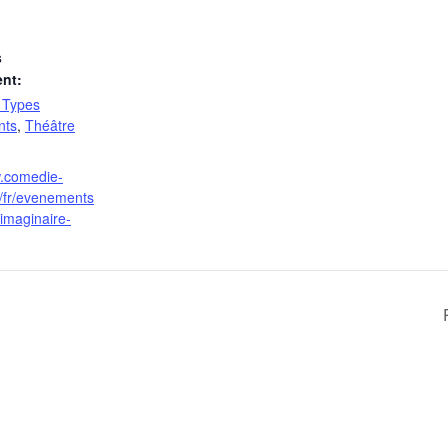
s
nt:
– Types
nts
,
Théâtre
w.comedie-
r/fr/evenements
imaginaire-