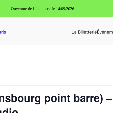
Ouverture de la billetterie le 14/09/2026.
ris
La Billetterie
Événem
nsbourg point barre) 
udio