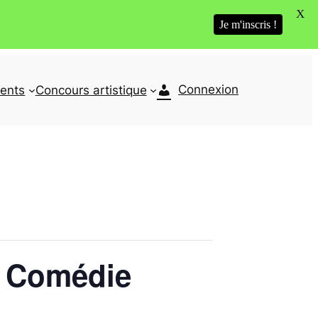
X
Je m'inscris !
Connexion
ents
Concours artistique
– Comédie