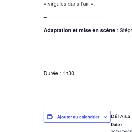
« virgules dans l’air ».
–
: Stép
Adaptation et mise en scène
Durée : 1h30
Ajouter au calendrier
DÉTAILS
Date :
26/01/2025