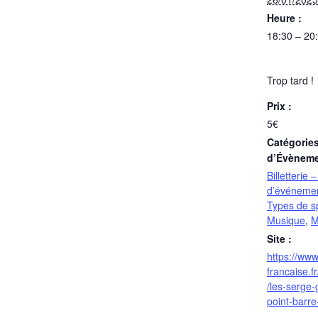
Heure :
18:30 – 20
Trop tard !
Prix :
5€
Catégorie
d’Évèneme
Billetterie 
d’événeme
Types de s
Musique
,
M
Site :
https://ww
francaise.f
/les-serge-
point-barr