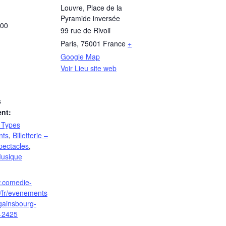
Louvre, Place de la
Pyramide inversée
:00
99 rue de Rivoli
Paris
,
75001
France
+
Google Map
Voir Lieu site web
s
nt:
– Types
nts
,
Billetterie –
pectacles
,
usique
w.comedie-
r/fr/evenements
gainsbourg-
e-2425