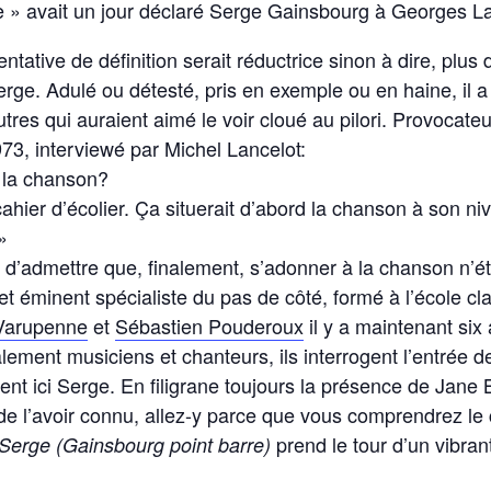
pe » avait un jour déclaré Serge Gainsbourg à Georges La
ntative de définition serait réductrice sinon à dire, plu
ge. Adulé ou détesté, pris en exemple ou en haine, il a t
utres qui auraient aimé le voir cloué au pilori. Provocate
73, interviewé par Michel Lancelot:
r la chanson?
cahier d’écolier. Ça situerait d’abord la chanson à son niv
»
 d’admettre que, finalement, s’adonner à la chanson n’éta
t éminent spécialiste du pas de côté, formé à l’école 
Varupenne
et
Sébastien Pouderoux
il y a maintenant six
lement musiciens et chanteurs, ils interrogent l’entrée
 ici Serge. En filigrane toujours la présence de Jane Bir
 de l’avoir connu, allez-y parce que vous comprendrez l
prend le tour d’un vibra
Serge (Gainsbourg point barre)