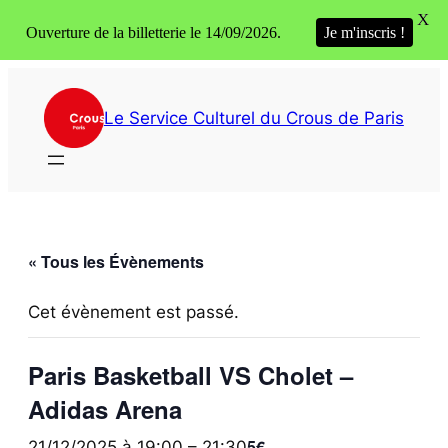
X
Ouverture de la billetterie le 14/09/2026.
Je m'inscris !
Le Service Culturel du Crous de Paris
« Tous les Évènements
Cet évènement est passé.
Paris Basketball VS Cholet –
Adidas Arena
5€
21/12/2025 à 19:00
–
21:30