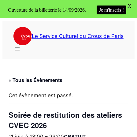
X
Ouverture de la billetterie le 14/09/2026.
Je m'inscris !
Le Service Culturel du Crous de Paris
« Tous les Évènements
Cet évènement est passé.
Soirée de restitution des ateliers
CVEC 2026
GRATUIT
11 juin à 18:00
–
23:00