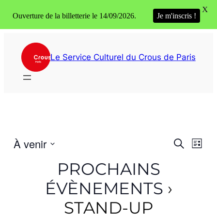
X
Ouverture de la billetterie le 14/09/2026.
Je m'inscris !
Le Service Culturel du Crous de Paris
Reche
Nav
À venir
Recherche
Liste
de
Select
et
PROCHAINS
vue
date.
navig
Év
ÉVÈNEMENTS
›
de
STAND-UP
vues