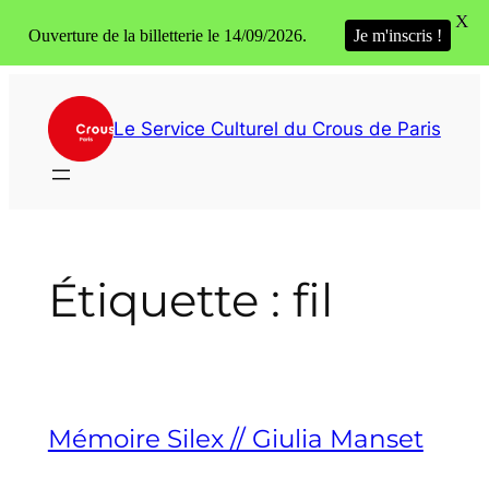
X
Ouverture de la billetterie le 14/09/2026.
Je m'inscris !
Aller
au
Le Service Culturel du Crous de Paris
contenu
Étiquette :
fil
Mémoire Silex // Giulia Manset