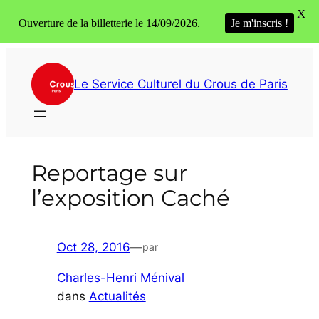
X
Ouverture de la billetterie le 14/09/2026.
Je m'inscris !
Aller
au
Le Service Culturel du Crous de Paris
contenu
Reportage sur
l’exposition Caché
Oct 28, 2016
—
par
Charles-Henri Ménival
dans
Actualités